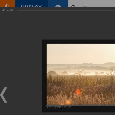
45
из
67
Главная
Контент
Галерея
Артемовские луга – жемчужина Нижегородского Поволжья
Фотогалерея