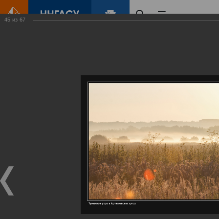
45
из
67
Главная
Контент
Галерея
Артемовские луга – жемчужина Нижегородского Поволжья
Фотогалерея