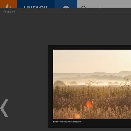
45
из
67
Главная
Контент
Галерея
Артемовские луга – жемчужина Нижегородского Поволжья
Фотогалерея