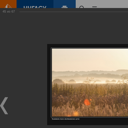
45
из
67
Главная
Контент
Галерея
Артемовские луга – жемчужина Нижегородского Поволжья
Фотогалерея