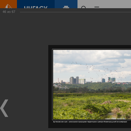
46
из
67
Главная
Контент
Галерея
Артемовские луга – жемчужина Нижегородского Поволжья
Фотогалерея