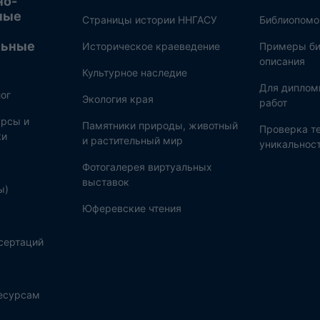
но-
ные
Страницы истории ННГАСУ
Библиопом
льные
Историческое краеведение
Примеры би
описания
Культурное наследие
Для диплом
ог
Экология края
работ
рсы и
Памятники природы, животный
Проверка те
ки
и растительный мир
уникальнос
Фотогалерея виртуальных
выставок
ы)
Юферевские чтения
сертаций
ресурсам