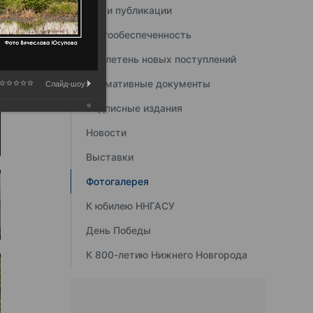
Наши публикации
Книгообеспеченность
Бюллетень новых поступлений
Нормативные документы
Слайд-шоу:
Подписные издания
Новости
Выставки
Фотогалерея
К юбилею ННГАСУ
День Победы
К 800-летию Нижнего Новгорода