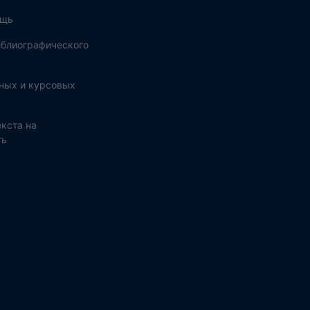
ощь
блиографического
ных и курсовых
кста на
ть