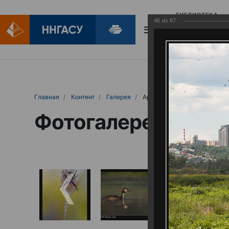
БИБЛИОТЕКА
46
из
67
БИБЛИОПОМОЩ
Главная
Контент
Галерея
Артемовские луга – жемчужина Нижего
Фотогалерея