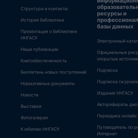
информацион
образователь
Структура и контакты
ресурсы и
профессиона
История библиотеки
базы данных
Презентация о библиотеке
ННГАСУ
Электронный катал
Наши публикации
Официальные ресу
открытые источни
Книгообеспеченность
Подписка
Бюллетень новых поступлений
Подписка (журнал
Нормативные документы
Издания ННГАСУ
Новости
Авторефераты дис
Выставки
Периодика онлайн
Фотогалерея
Путеводитель по 
К юбилею ННГАСУ
Интернет