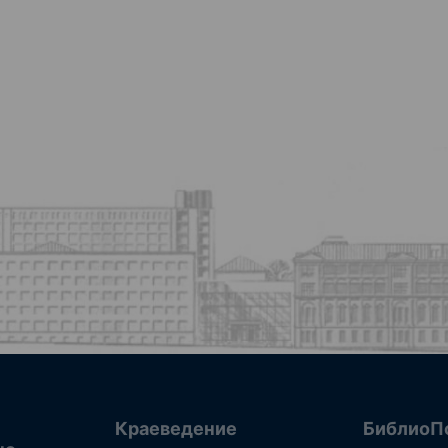
Краеведение
БиблиоП