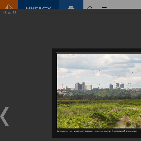
46
из
67
Главная
Контент
Галерея
Артемовские луга – жемчужина Нижегородского Поволжья
Фотогалерея