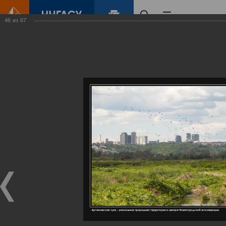
46
из
67
Главная
Контент
Галерея
Артемовские луга – жемчужина Нижегородского Поволжья
Фотогалерея