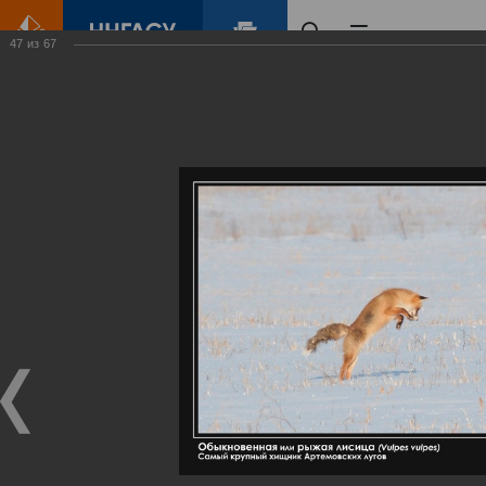
47
из
67
Главная
Контент
Галерея
Артемовские луга – жемчужина Нижегородского Поволжья
Фотогалерея