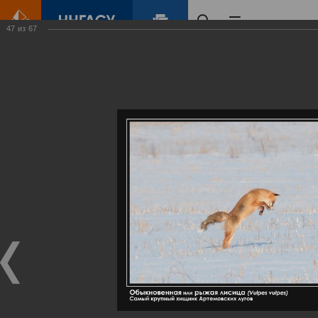
47
из
67
Главная
Контент
Галерея
Артемовские луга – жемчужина Нижегородского Поволжья
Фотогалерея