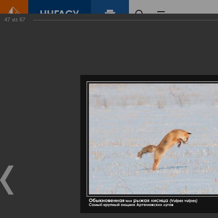
47
из
67
Главная
Контент
Галерея
Артемовские луга – жемчужина Нижегородского Поволжья
Фотогалерея