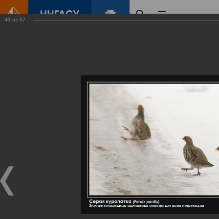
48
из
67
Главная
Контент
Галерея
Артемовские луга – жемчужина Нижегородского Поволжья
Фотогалерея