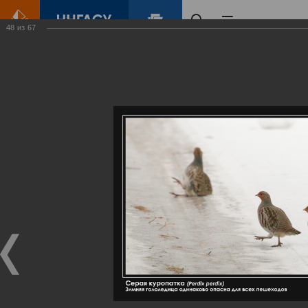
48
из
67
Главная
Контент
Галерея
Артемовские луга – жемчужина Нижегородского Поволжья
Фотогалерея