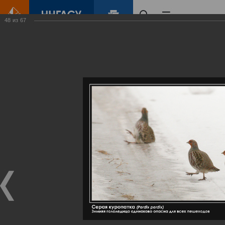
48
из
67
Главная
Контент
Галерея
Артемовские луга – жемчужина Нижегородского Поволжья
Фотогалерея