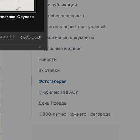
Наши публикации
Книгообеспеченность
Бюллетень новых поступлений
Нормативные документы
Слайд-шоу:
Подписные издания
Новости
Выставки
Фотогалерея
К юбилею ННГАСУ
День Победы
К 800-летию Нижнего Новгорода