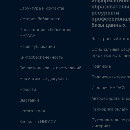
информацион
образователь
Структура и контакты
ресурсы и
профессиона
История библиотеки
базы данных
Презентация о библиотеке
ННГАСУ
Электронный катал
Наши публикации
Официальные ресу
открытые источни
Книгообеспеченность
Подписка
Бюллетень новых поступлений
Подписка (журнал
Нормативные документы
Издания ННГАСУ
Новости
Авторефераты дис
Выставки
Периодика онлайн
Фотогалерея
Путеводитель по 
К юбилею ННГАСУ
Интернет