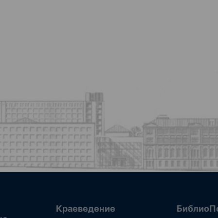
Краеведение
БиблиоП