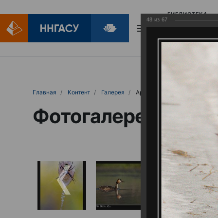
БИБЛИОТЕКА
48
из
67
БИБЛИОПОМОЩ
Главная
Контент
Галерея
Артемовские луга – жемчужина Нижего
Фотогалерея