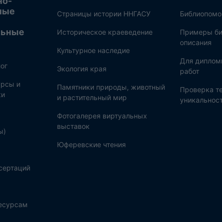
но-
ные
Страницы истории ННГАСУ
Библиопом
льные
Историческое краеведение
Примеры би
описания
Культурное наследие
Для диплом
ог
Экология края
работ
рсы и
Памятники природы, животный
Проверка те
ки
и растительный мир
уникальнос
Фотогалерея виртуальных
выставок
ы)
Юферевские чтения
сертаций
ресурсам