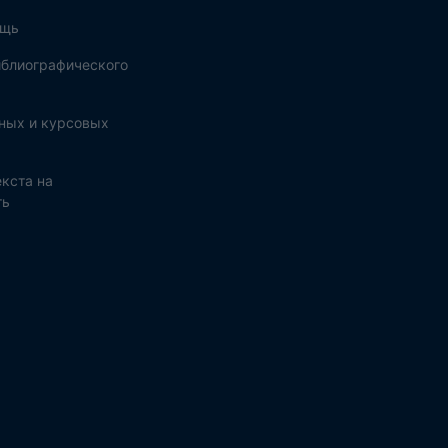
ощь
блиографического
ных и курсовых
кста на
ть