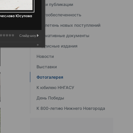
Наши публикации
Книгообеспеченность
Бюллетень новых поступлений
Нормативные документы
Слайд-шоу:
Подписные издания
Новости
Выставки
Фотогалерея
К юбилею ННГАСУ
День Победы
К 800-летию Нижнего Новгорода