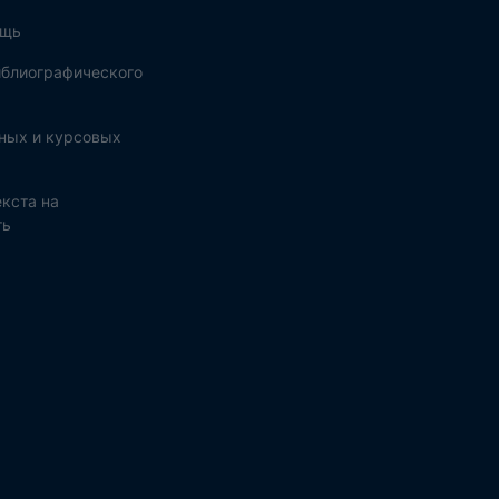
ощь
блиографического
ных и курсовых
кста на
ть