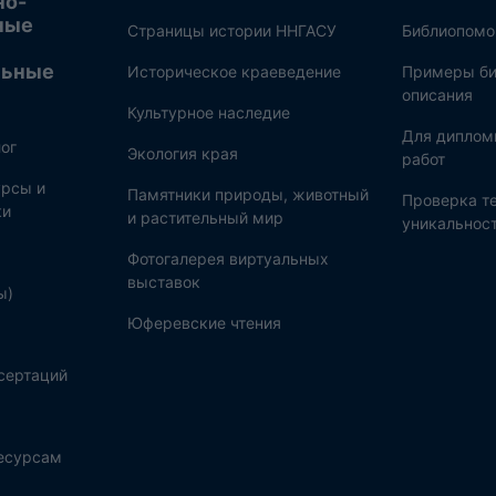
но-
ные
Страницы истории ННГАСУ
Библиопом
льные
Историческое краеведение
Примеры би
описания
Культурное наследие
Для диплом
ог
Экология края
работ
рсы и
Памятники природы, животный
Проверка те
ки
и растительный мир
уникальнос
Фотогалерея виртуальных
выставок
ы)
Юферевские чтения
сертаций
ресурсам