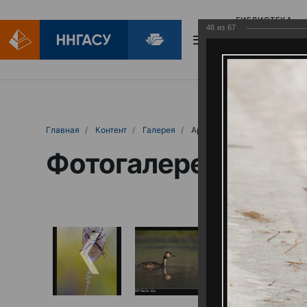
БИБЛИОТЕКА
48
из
67
БИБЛИОПОМОЩ
Главная
Контент
Галерея
Артемовские луга – жемчужина Нижего
Фотогалерея