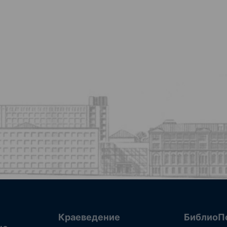
Краеведение
БиблиоП