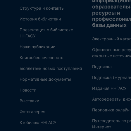
информацион
образователь
Структура и контакты
ресурсы и
профессиона
История библиотеки
базы данных
Презентация о библиотеке
ННГАСУ
Электронный катал
Наши публикации
Официальные ресу
открытые источни
Книгообеспеченность
Подписка
Бюллетень новых поступлений
Подписка (журнал
Нормативные документы
Издания ННГАСУ
Новости
Авторефераты дис
Выставки
Периодика онлайн
Фотогалерея
Путеводитель по 
К юбилею ННГАСУ
Интернет