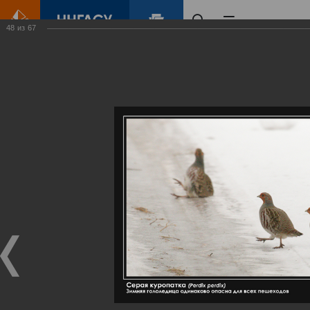
48
из
67
Главная
Контент
Галерея
Артемовские луга – жемчужина Нижегородского Поволжья
Фотогалерея