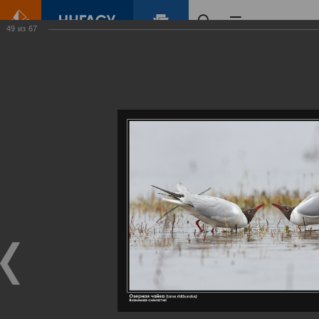
49
из
67
Главная
Контент
Галерея
Артемовские луга – жемчужина Нижегородского Поволжья
Фотогалерея