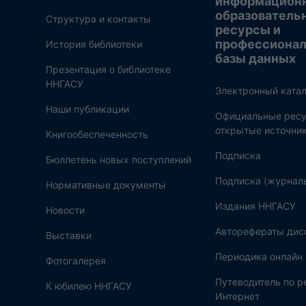
информацион
образователь
Структура и контакты
ресурсы и
профессиона
История библиотеки
базы данных
Презентация о библиотеке
ННГАСУ
Электронный катал
Наши публикации
Официальные ресу
открытые источни
Книгообеспеченность
Подписка
Бюллетень новых поступлений
Подписка (журнал
Нормативные документы
Издания ННГАСУ
Новости
Авторефераты дис
Выставки
Периодика онлайн
Фотогалерея
Путеводитель по 
К юбилею ННГАСУ
Интернет