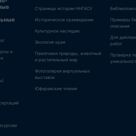
но-
ные
Страницы истории ННГАСУ
Библиопом
льные
Историческое краеведение
Примеры би
описания
Культурное наследие
Для диплом
ог
Экология края
работ
рсы и
Памятники природы, животный
Проверка те
ки
и растительный мир
уникальнос
Фотогалерея виртуальных
выставок
ы)
Юферевские чтения
сертаций
ресурсам