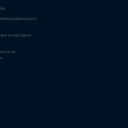
ощь
блиографического
ных и курсовых
кста на
ть