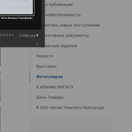
Наши публикации
Книгообеспеченность
Бюллетень новых поступлений
Нормативные документы
Слайд-шоу:
Подписные издания
Новости
Выставки
Фотогалерея
К юбилею ННГАСУ
День Победы
К 800-летию Нижнего Новгорода