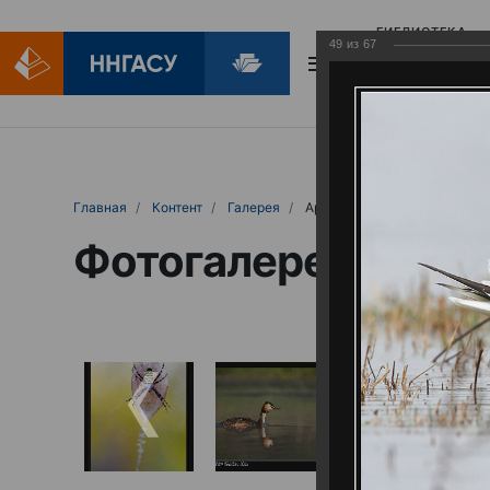
БИБЛИОТЕКА
49
из
67
БИБЛИОПОМОЩ
Главная
Контент
Галерея
Артемовские луга – жемчужина Нижего
Фотогалерея