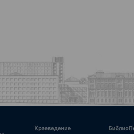
Краеведение
БиблиоП