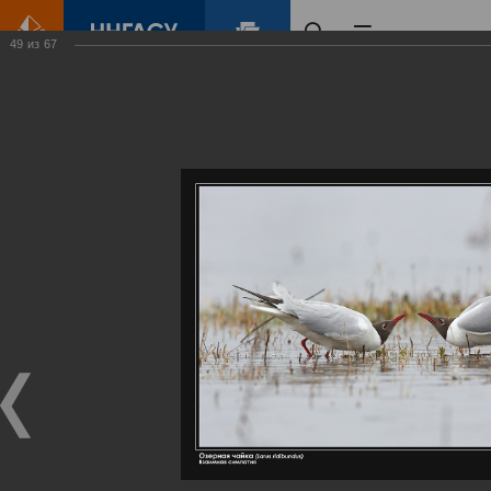
49
из
67
Главная
Контент
Галерея
Артемовские луга – жемчужина Нижегородского Поволжья
Фотогалерея