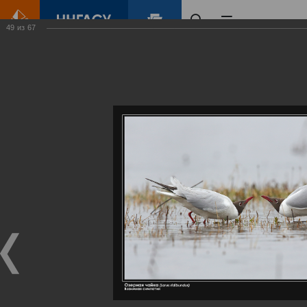
49
из
67
Главная
Контент
Галерея
Артемовские луга – жемчужина Нижегородского Поволжья
Фотогалерея