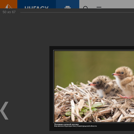
50
из
67
Главная
Контент
Галерея
Артемовские луга – жемчужина Нижегородского Поволжья
Фотогалерея