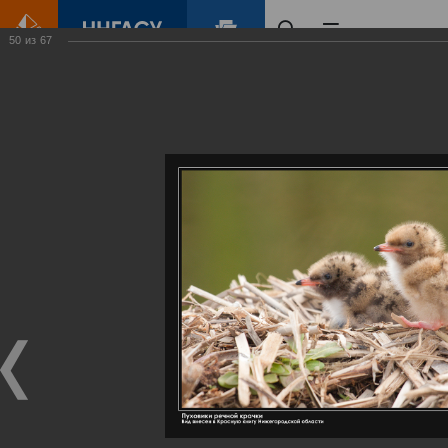
50
из
67
Главная
Контент
Галерея
Артемовские луга – жемчужина Нижегородского Поволжья
Фотогалерея