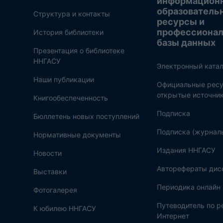
информацион
образователь
Структура и контакты
ресурсы и
профессиона
История библиотеки
базы данных
Презентация о библиотеке
ННГАСУ
Электронный катал
Наши публикации
Официальные ресу
открытые источни
Книгообеспеченность
Подписка
Бюллетень новых поступлений
Подписка (журнал
Нормативные документы
Издания ННГАСУ
Новости
Авторефераты дис
Выставки
Периодика онлайн
Фотогалерея
Путеводитель по 
К юбилею ННГАСУ
Интернет