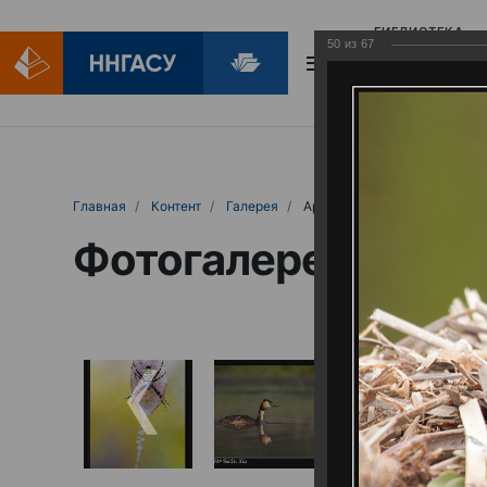
БИБЛИОТЕКА
50
из
67
БИБЛИОПОМОЩ
Главная
Контент
Галерея
Артемовские луга – жемчужина Нижего
Фотогалерея