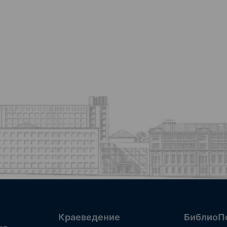
Краеведение
БиблиоП