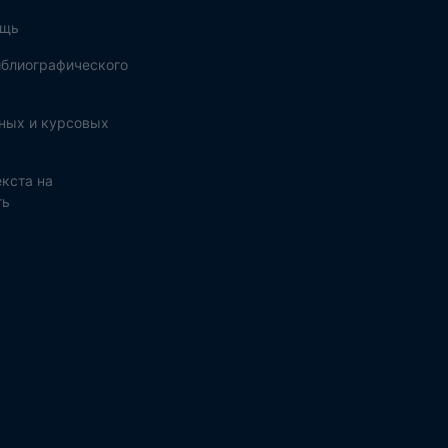
ощь
блиографического
ных и курсовых
кста на
ть