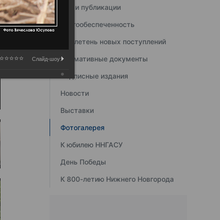
Наши публикации
Книгообеспеченность
Бюллетень новых поступлений
Нормативные документы
Слайд-шоу:
Подписные издания
Новости
Выставки
Фотогалерея
К юбилею ННГАСУ
День Победы
К 800-летию Нижнего Новгорода