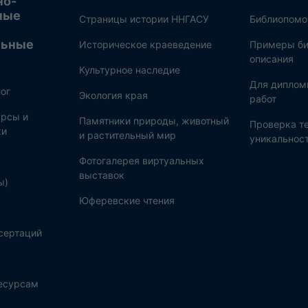
но-
ные
Страницы истории ННГАСУ
Библиопом
льные
Историческое краеведение
Примеры би
описания
Культурное наследие
Для диплом
ог
Экология края
работ
рсы и
Памятники природы, животный
Проверка те
ки
и растительный мир
уникальнос
Фотогалерея виртуальных
выставок
ы)
Юферевские чтения
сертаций
ресурсам