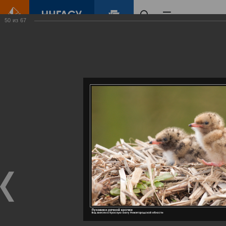
50
из
67
Главная
Контент
Галерея
Артемовские луга – жемчужина Нижегородского Поволжья
Фотогалерея