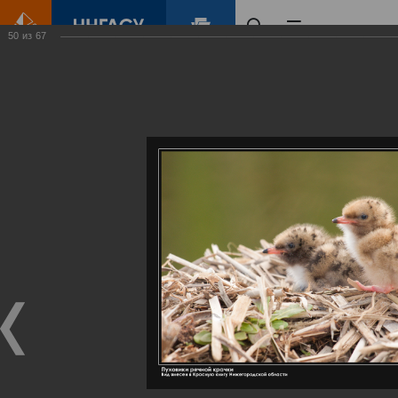
50
из
67
Главная
Контент
Галерея
Артемовские луга – жемчужина Нижегородского Поволжья
Фотогалерея