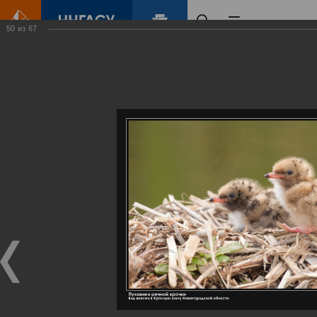
50
из
67
Главная
Контент
Галерея
Артемовские луга – жемчужина Нижегородского Поволжья
Фотогалерея