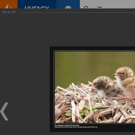
50
из
67
Главная
Контент
Галерея
Артемовские луга – жемчужина Нижегородского Поволжья
Фотогалерея