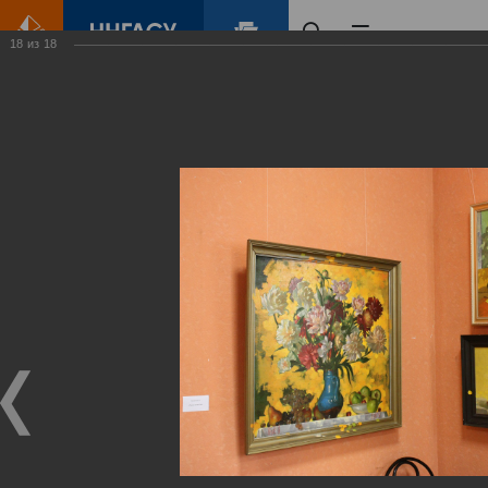
18
из
18
Главная
Контент
Галерея
"Учитель и ученики"
Фотогалерея