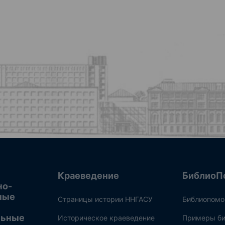
Краеведение
БиблиоП
но-
ные
Страницы истории ННГАСУ
Библиопом
льные
Историческое краеведение
Примеры би