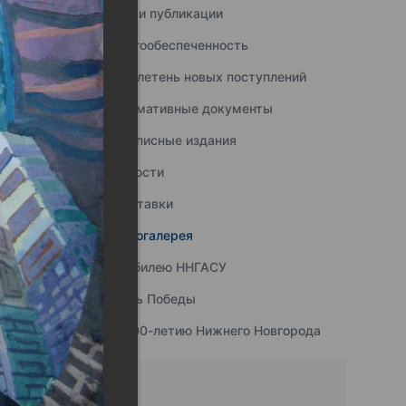
Наши публикации
Книгообеспеченность
Бюллетень новых поступлений
Нормативные документы
Подписные издания
Новости
Выставки
Фотогалерея
К юбилею ННГАСУ
День Победы
К 800-летию Нижнего Новгорода