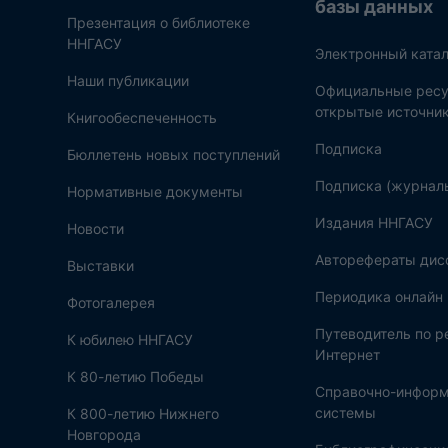
базы данных
Презентация о библиотеке
ННГАСУ
Электронный катал
Наши публикации
Официальные ресу
открытые источни
Книгообеспеченность
Подписка
Бюллетень новых поступлений
Подписка (журнал
Нормативные документы
Издания ННГАСУ
Новости
Авторефераты дис
Выставки
Периодика онлайн
Фотогалерея
Путеводитель по 
К юбилею ННГАСУ
Интернет
К 80-летию Победы
Справочно-инфор
системы
К 800-летию Нижнего
Новгорода