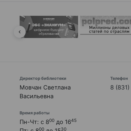
Директор библиотеки
Телефон
Мовчан Светлана
8 (831
Васильевна
Время работы
00
45
Пн-Чт: с 8
до 16
00
30
Пт: с 8
до 15