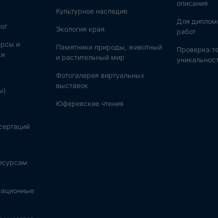
описания
Культурное наследие
Для диплом
ог
Экология края
работ
рсы и
Памятники природы, животный
Проверка те
ки
и растительный мир
уникальнос
Фотогалерея виртуальных
выставок
ы)
Юферевские чтения
сертаций
ресурсам
мационные