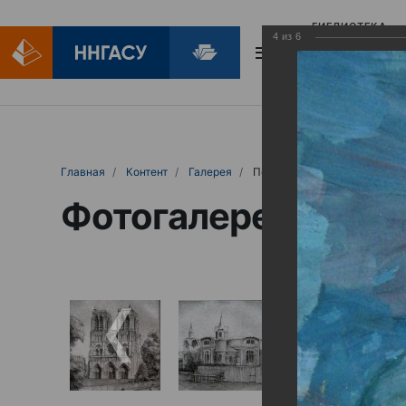
БИБЛИОТЕКА
4
из
6
БИБЛИОПОМОЩ
Главная
Контент
Галерея
Портретные фантазии и пейз
Фотогалерея