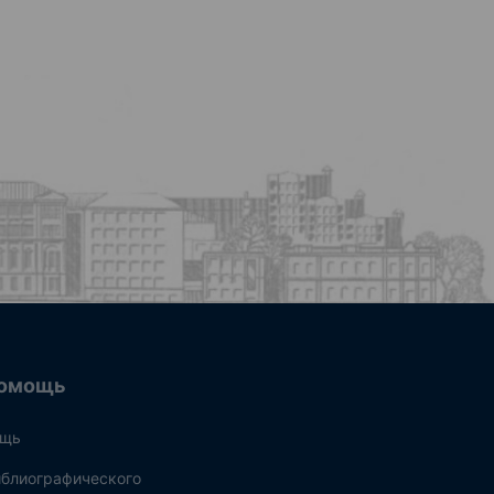
омощь
ощь
блиографического