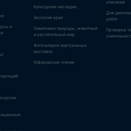
описания
Культурное наследие
Для диплом
ог
Экология края
работ
рсы и
Памятники природы, животный
Проверка те
ки
и растительный мир
уникальнос
Фотогалерея виртуальных
выставок
ы)
Юферевские чтения
сертаций
ресурсам
мационные