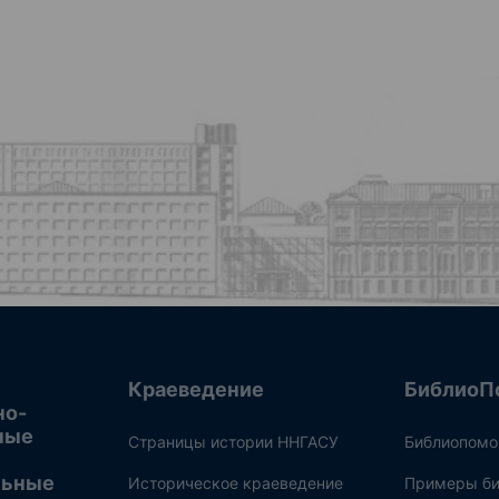
Краеведение
БиблиоП
но-
ные
Страницы истории ННГАСУ
Библиопом
льные
Историческое краеведение
Примеры би