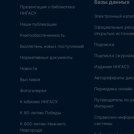
базы данных
Презентация о библиотеке
ННГАСУ
Электронный катал
Наши публикации
Официальные ресу
открытые источни
Книгообеспеченность
Подписка
Бюллетень новых поступлений
Подписка (журнал
Нормативные документы
Издания ННГАСУ
Новости
Авторефераты дис
Выставки
Периодика онлайн
Фотогалерея
Путеводитель по 
К юбилею ННГАСУ
Интернет
К 80-летию Победы
Справочно-инфор
системы
К 800-летию Нижнего
Новгорода