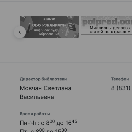
Директор библиотеки
Телефон
Мовчан Светлана
8 (831
Васильевна
Время работы
00
45
Пн-Чт: с 8
до 16
00
30
Пт: с 8
до 15