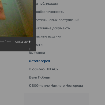
Наши публикации
Книгообеспеченность
Бюллетень новых поступлений
Нормативные документы
Подписные издания
Слайд-шоу:
Новости
Выставки
Фотогалерея
К юбилею ННГАСУ
День Победы
К 800-летию Нижнего Новгорода