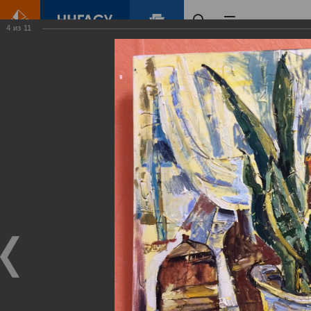
4
из
11
Главная
Контент
Галерея
Творческая выставка кафедры дизайн-проектирования и изобразительных искусств
Фотогалерея