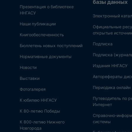
базы данных
Презентация о библиотеке
ННГАСУ
Электронный катал
Наши публикации
Официальные ресу
открытые источни
Книгообеспеченность
Подписка
Бюллетень новых поступлений
Подписка (журнал
Нормативные документы
Издания ННГАСУ
Новости
Авторефераты дис
Выставки
Периодика онлайн
Фотогалерея
Путеводитель по 
К юбилею ННГАСУ
Интернет
К 80-летию Победы
Справочно-инфор
системы
К 800-летию Нижнего
Новгорода