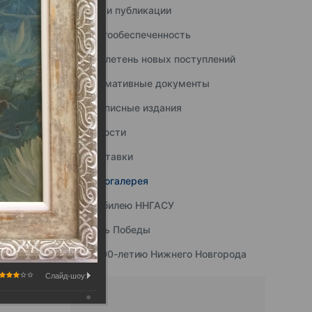
Наши публикации
Книгообеспеченность
Бюллетень новых поступлений
Нормативные документы
Подписные издания
Новости
Выставки
Фотогалерея
К юбилею ННГАСУ
День Победы
К 800-летию Нижнего Новгорода
Слайд-шоу: