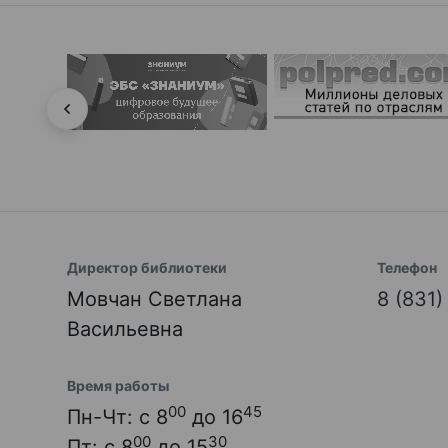
Директор библиотеки
Телефон
Мовчан Светлана
8 (831
Васильевна
Время работы
00
45
Пн-Чт: с 8
до 16
00
30
Пт: с 8
до 15