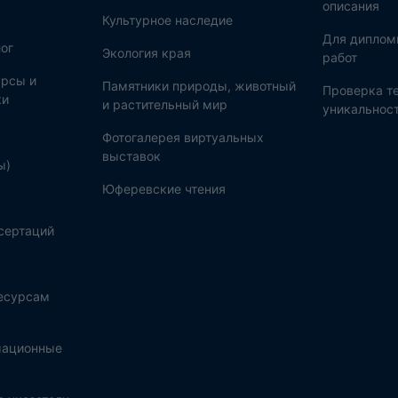
описания
Культурное наследие
Для диплом
ог
Экология края
работ
рсы и
Памятники природы, животный
Проверка те
ки
и растительный мир
уникальнос
Фотогалерея виртуальных
выставок
ы)
Юферевские чтения
сертаций
ресурсам
мационные