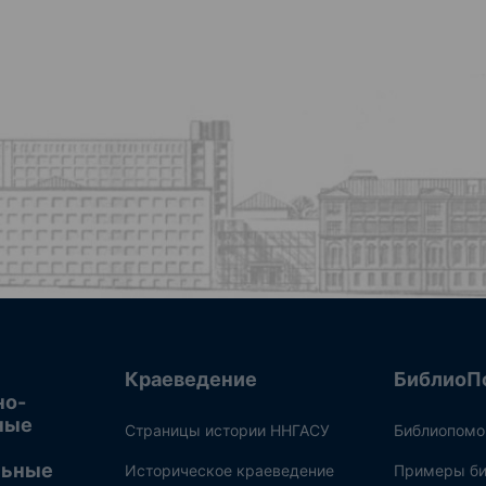
Краеведение
БиблиоП
но-
ные
Страницы истории ННГАСУ
Библиопом
льные
Историческое краеведение
Примеры би