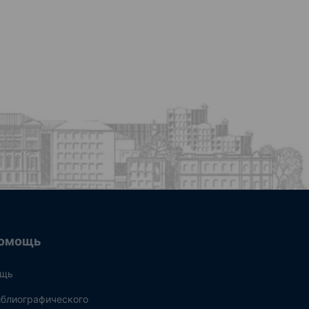
омощь
ощь
блиографического