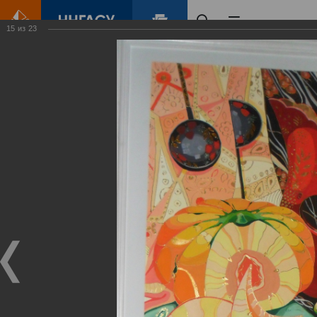
15
из
23
Главная
Контент
Галерея
Выставка «Ступени изобразительного творчества»
Фотогалерея