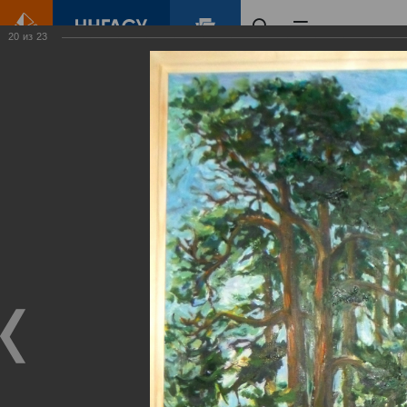
20
из
23
Главная
Контент
Галерея
Выставка «Ступени изобразительного творчества»
Фотогалерея