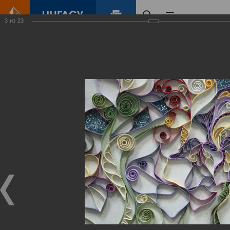
3
из
23
Главная
Контент
Галерея
Выставка «Ступени изобразительного творчества»
Фотогалерея