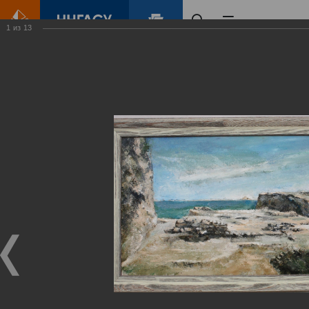
1
из
13
Главная
Контент
Галерея
Выставка «Лирика и классика. Архитектурный Пейзаж»
Фотогалерея