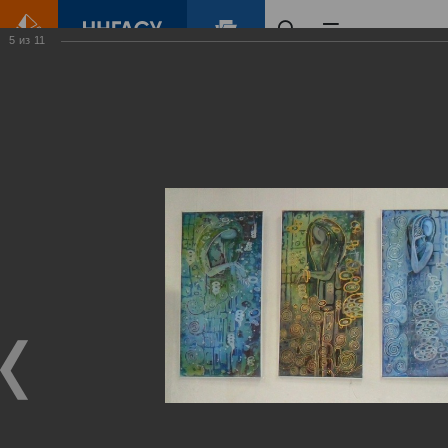
5
из
11
Главная
Контент
Галерея
«Ручная работа в дизайне среды».
Фотогалерея