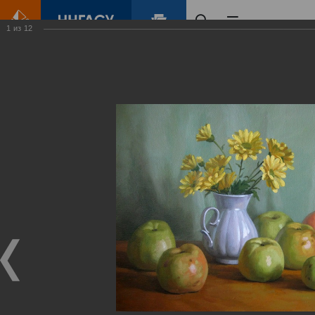
1
из
12
Главная
Контент
Галерея
Вячеслав Егоров. Пространство формы и цвета
Фотогалерея