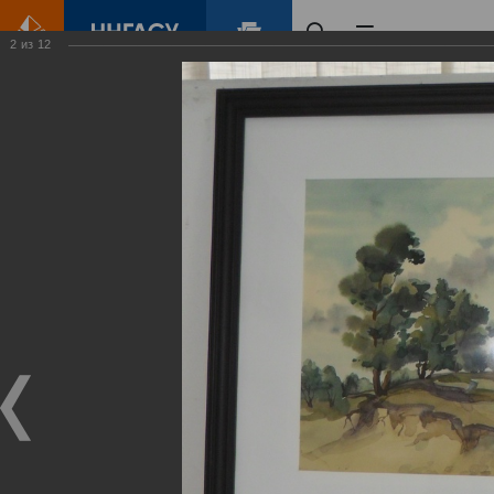
2
из
12
Главная
Контент
Галерея
Вячеслав Егоров. Пространство формы и цвета
Фотогалерея