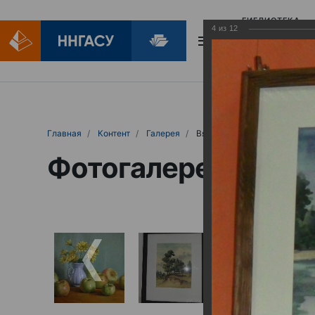
БИБЛИОТЕКА
4
из
12
БИБЛИОПОМОЩ
Главная
Контент
Галерея
Вячеслав Егоров. Пространство
Фотогалерея