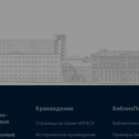
Краеведение
БиблиоП
но-
ные
Страницы истории ННГАСУ
Библиопом
льные
Историческое краеведение
Примеры би