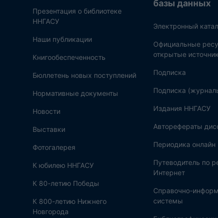
базы данных
Презентация о библиотеке
ННГАСУ
Электронный катал
Наши публикации
Официальные ресу
открытые источни
Книгообеспеченность
Подписка
Бюллетень новых поступлений
Подписка (журнал
Нормативные документы
Издания ННГАСУ
Новости
Авторефераты дис
Выставки
Периодика онлайн
Фотогалерея
Путеводитель по 
К юбилею ННГАСУ
Интернет
К 80-летию Победы
Справочно-инфор
системы
К 800-летию Нижнего
Новгорода