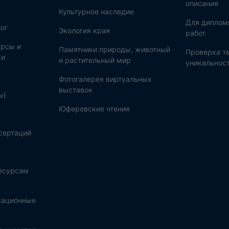
описания
Культурное наследие
Для диплом
ог
Экология края
работ
рсы и
Памятники природы, животный
Проверка те
ки
и растительный мир
уникальнос
Фотогалерея виртуальных
выставок
ы)
Юферевские чтения
сертаций
ресурсам
мационные