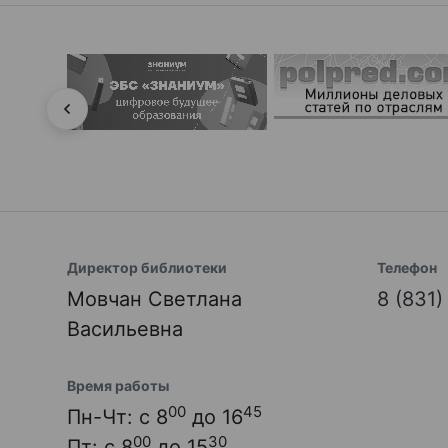
Директор библиотеки
Телефон
Мовчан Светлана
8 (831
Васильевна
Время работы
00
45
Пн-Чт: с 8
до 16
00
30
Пт: с 8
до 15