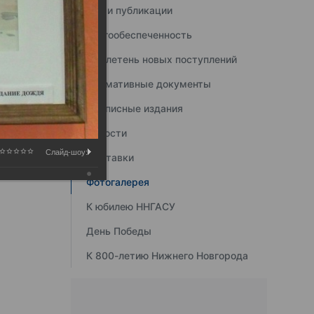
Наши публикации
Книгообеспеченность
Бюллетень новых поступлений
Нормативные документы
Подписные издания
Новости
Слайд-шоу:
Выставки
Фотогалерея
К юбилею ННГАСУ
День Победы
К 800-летию Нижнего Новгорода