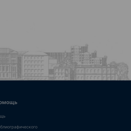
омощь
ощь
блиографического