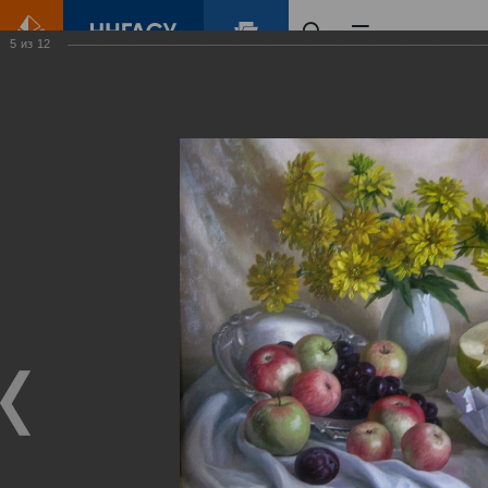
5
из
12
Главная
Контент
Галерея
Вячеслав Егоров. Пространство формы и цвета
Фотогалерея