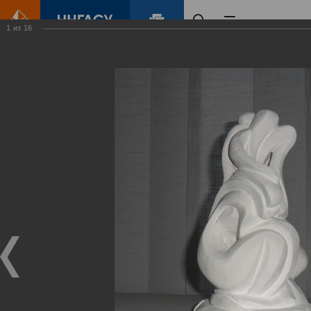
1
из
16
Главная
Контент
Галерея
Графика, живопись, скульптура, архитектура
Фотогалерея