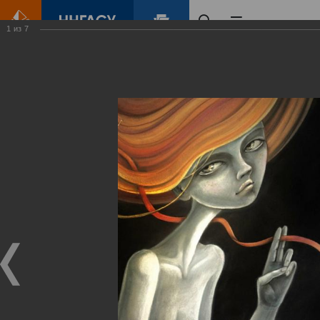
1
из
7
Главная
Контент
Галерея
Елена Буркова. "Становление". Авторская выставка графических работ.
Фотогалерея