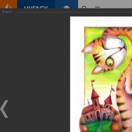
4
из
7
Главная
Контент
Галерея
Елена Буркова. "Становление". Авторская выставка графических работ.
Фотогалерея