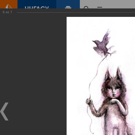
6
из
7
Главная
Контент
Галерея
Елена Буркова. "Становление". Авторская выставка графических работ.
Фотогалерея