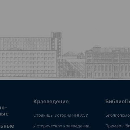
Краеведение
БиблиоП
но-
ные
Страницы истории ННГАСУ
Библиопом
льные
Историческое краеведение
Примеры би