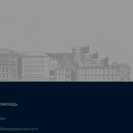
омощь
ощь
блиографического