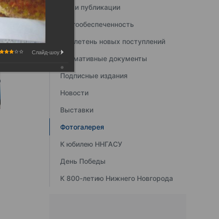
Наши публикации
Книгообеспеченность
Бюллетень новых поступлений
Слайд-шоу:
Нормативные документы
Подписные издания
Новости
Выставки
Фотогалерея
К юбилею ННГАСУ
День Победы
К 800-летию Нижнего Новгорода