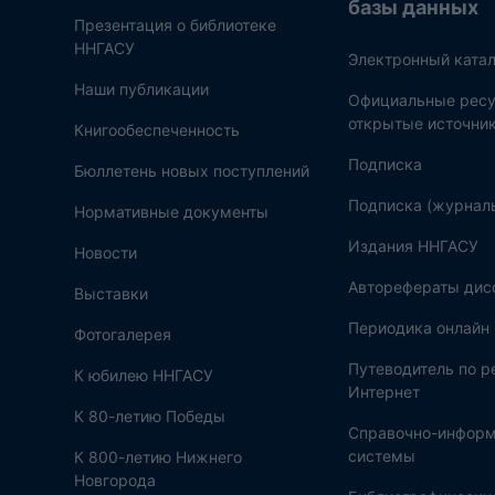
базы данных
Презентация о библиотеке
ННГАСУ
Электронный катал
Наши публикации
Официальные ресу
открытые источни
Книгообеспеченность
Подписка
Бюллетень новых поступлений
Подписка (журнал
Нормативные документы
Издания ННГАСУ
Новости
Авторефераты дис
Выставки
Периодика онлайн
Фотогалерея
Путеводитель по 
К юбилею ННГАСУ
Интернет
К 80-летию Победы
Справочно-инфор
системы
К 800-летию Нижнего
Новгорода