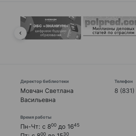
Директор библиотеки
Телефон
Мовчан Светлана
8 (831
Васильевна
Время работы
00
45
Пн-Чт: с 8
до 16
00
30
Пт: с 8
до 15