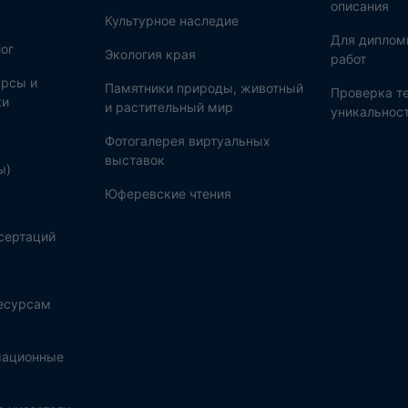
описания
Культурное наследие
Для диплом
ог
Экология края
работ
рсы и
Памятники природы, животный
Проверка те
ки
и растительный мир
уникальнос
Фотогалерея виртуальных
выставок
ы)
Юферевские чтения
сертаций
ресурсам
мационные