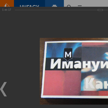
1
из
17
Главная
Контент
Галерея
Выставка творческих и дидактических работ к 300-летнему юбилею немецкого философа Иммануила Канта
Фотогалерея