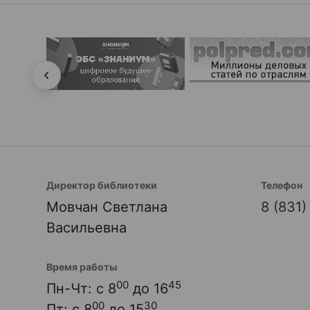
Директор библиотеки
Телефон
Мовчан Светлана
8 (831
Васильевна
Время работы
00
45
Пн-Чт: с 8
до 16
00
30
Пт: с 8
до 15