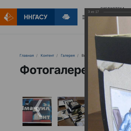
БИБЛИОТЕКА
3
из
17
БИБЛИОПОМОЩ
Главная
Контент
Галерея
Выставка творческих и дидактических работ к 300-летнему юбилею неме
Фотогалерея