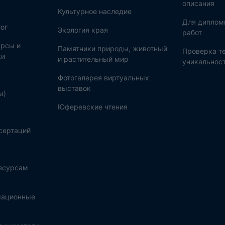
описания
Культурное наследие
Для диплом
ог
Экология края
работ
рсы и
Памятники природы, животный
Проверка те
ки
и растительный мир
уникальнос
Фотогалерея виртуальных
выставок
ы)
Юферевские чтения
сертаций
ресурсам
мационные