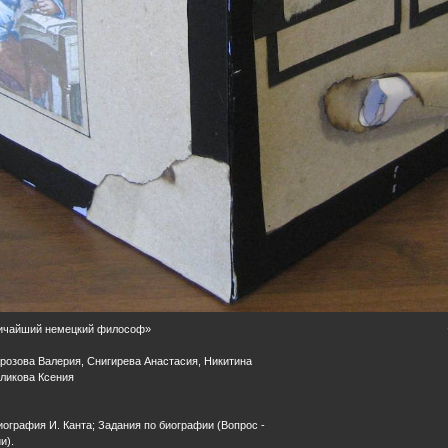
еличайший немецкий философ»
орозова Валерия, Снигирева Анастасия, Никитина
вликова Ксения
иография И. Канта; Задания по биографии (Вопрос -
и).