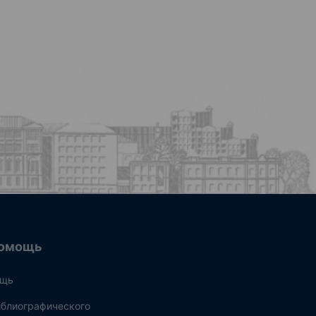
омощь
ощь
блиографического