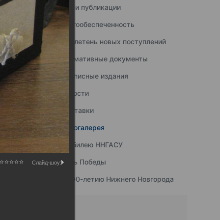
Наши публикации
Книгообеспеченность
Бюллетень новых поступлений
Нормативные документы
Подписные издания
Новости
Выставки
Фотогалерея
К юбилею ННГАСУ
День Победы
Слайд-шоу:
К 800-летию Нижнего Новгорода