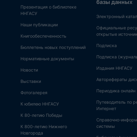
базы данных
Презентация о библиотеке
ННГАСУ
Электронный катал
Наши публикации
Официальные ресу
открытые источни
Книгообеспеченность
Подписка
Бюллетень новых поступлений
Подписка (журнал
Нормативные документы
Издания ННГАСУ
Новости
Авторефераты дис
Выставки
Периодика онлайн
Фотогалерея
Путеводитель по 
К юбилею ННГАСУ
Интернет
К 80-летию Победы
Справочно-инфор
системы
К 800-летию Нижнего
Новгорода