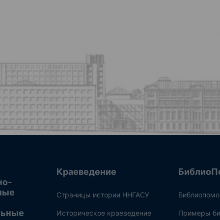
Краеведение
БиблиоП
но-
ные
Страницы истории ННГАСУ
Библиопом
льные
Историческое краеведение
Примеры би