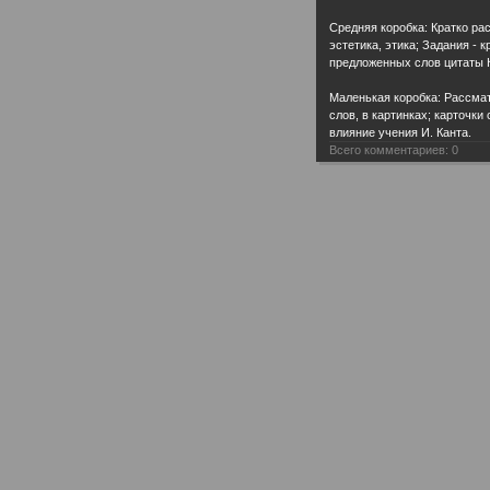
Средняя коробка: Кратко ра
эстетика, этика; Задания - 
предложенных слов цитаты К
Маленькая коробка: Рассматр
слов, в картинках; карточк
влияние учения И. Канта.
Всего комментариев:
0