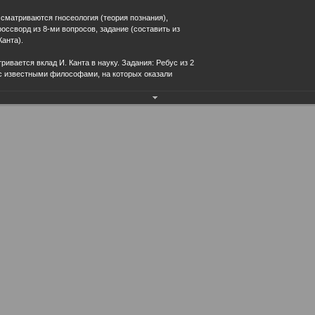
ссматриваются гносеология (теория познания),
кроссворд из 8-ми вопросов, задание (составить из
анта).
ивается вклад И. Канта в науку. Задания: Ребус из 2
и с известными философами, на которых оказали