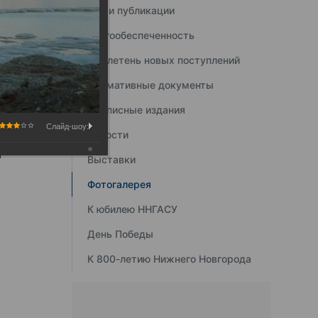
Наши публикации
Книгообеспеченность
Бюллетень новых поступлений
Нормативные документы
Подписные издания
Слайд-шоу:
Новости
Выставки
Фотогалерея
К юбилею ННГАСУ
День Победы
К 800-летию Нижнего Новгорода