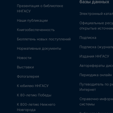
базы данных
Презентация о библиотеке
ННГАСУ
Электронный катал
Наши публикации
Официальные ресу
открытые источни
Книгообеспеченность
Подписка
Бюллетень новых поступлений
Подписка (журнал
Нормативные документы
Издания ННГАСУ
Новости
Авторефераты дис
Выставки
Периодика онлайн
Фотогалерея
Путеводитель по 
К юбилею ННГАСУ
Интернет
К 80-летию Победы
Справочно-инфор
системы
К 800-летию Нижнего
Новгорода