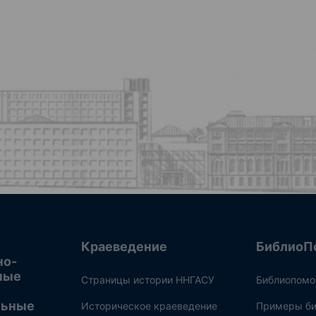
Краеведение
БиблиоП
но-
ные
Страницы истории ННГАСУ
Библиопом
льные
Историческое краеведение
Примеры би