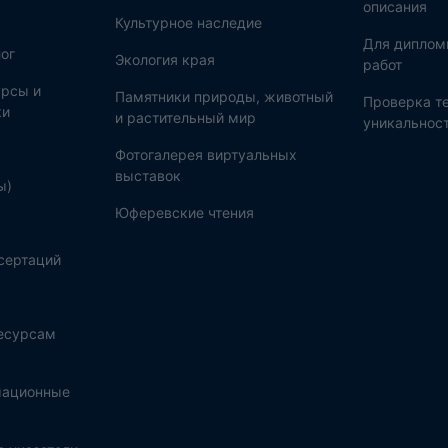
описания
Культурное наследие
Для диплом
ог
Экология края
работ
рсы и
Памятники природы, животный
Проверка те
ки
и растительный мир
уникальнос
Фотогалерея виртуальных
выставок
ы)
Юферевские чтения
сертаций
ресурсам
мационные