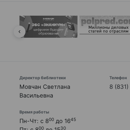
Директор библиотеки
Телефон
Мовчан Светлана
8 (831
Васильевна
Время работы
00
45
Пн-Чт: с 8
до 16
00
30
Пт: с 8
до 15