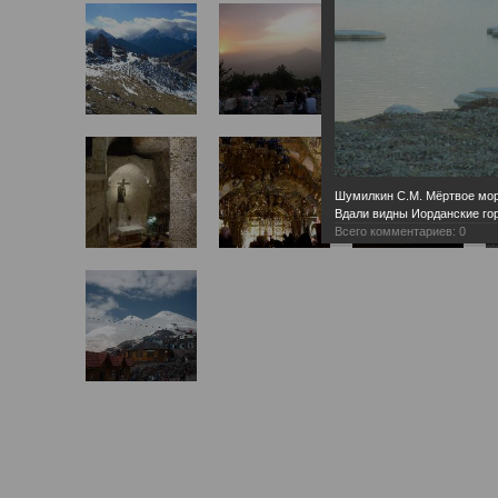
Шумилкин С.М. Мёртвое море
Вдали видны Иорданские го
Всего комментариев:
0