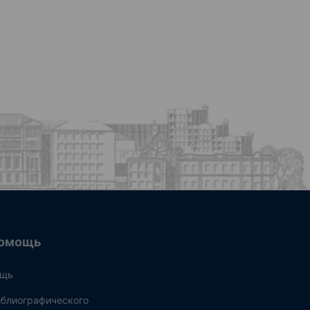
омощь
ощь
блиографического